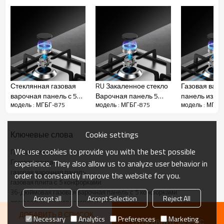
Стеклянная газовая
RU Закаленное стекло
Газовая вар
варочная панель с 5
Варочная панель 5
панель из
модель : МГБГ-875
модель : МГБГ-875
модель : МГБГ
конфорками MGBG-
конфорками MGBG-
нержавеющей
875C3E | 870 мм
775C3 | 770 мм
5 конфоркам
875F | 36 дю
Cookie settings
Ключевые слова
Чугунная опора для сковороды
We use cookies to provide you with the best possible
Газовая плита
Газовая плита
experience. They also allow us to analyze user behavior in
* Высокая твердость
газовая варочная панель
order to constantly improve the website for you.
* Перемещайте тяжелые кастрюли и сковородки, не поднимая
газовая плита с 5 конфорками
их.
36-дюймовая газовая варочная панель с 5 конфорками
Accept all
Accept Selection
Reject All
профессиональная газовая плита
ДОБАВИТЬ В СПИСОК
Necessary
Analytics
Preferences
Marketing
ОТПРАВИТЬ ЗАПРОС