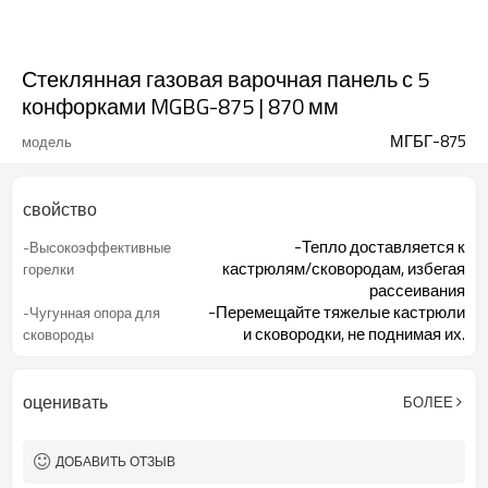
Стеклянная газовая варочная панель с 5
конфорками MGBG-875 | 870 мм
МГБГ-875
модель
свойство
-Тепло доставляется к
-Высокоэффективные
кастрюлям/сковородам, избегая
горелки
рассеивания
-Перемещайте тяжелые кастрюли
-Чугунная опора для
и сковородки, не поднимая их.
сковороды
-Произведите уборку быстро и
-Закаленное стекло
легко
-Встроенная зажигалка позволяет
-Зажигание одной рукой
оценивать
БОЛЕЕ
легко включить варочную панель.
- Обеспечиваем вам полное
-Устройство контроля
ДОБАВИТЬ ОТЗЫВ
спокойствие
пламени (опционально)