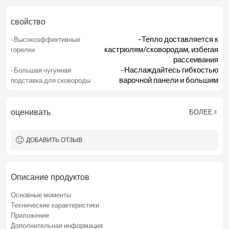
свойство
-Тепло доставляется к
-Высокоэффективные
кастрюлям/сковородам, избегая
горелки
рассеивания
-Наслаждайтесь гибкостью
-Большая чугунная
варочной панели и большим
подставка для сковороды
пространством для приготовления
пищи
-Проводить уборку быстро и легко
-Закаленное стекло
оценивать
БОЛЕЕ
-Встроенная зажигалка позволяет
-Зажигание одной рукой
легко включить варочную панель.
ДОБАВИТЬ ОТЗЫВ
- Обеспечиваем вам полное
-Устройство контроля
спокойствие
пламени (опционально)
Описание продуктов
Основные моменты
Технические характеристики
Приложение
Дополнительная информация