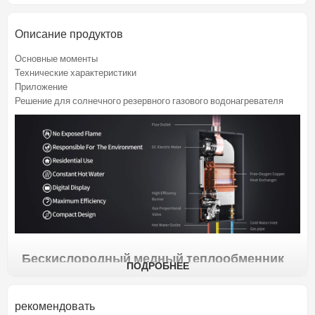
Описание продуктов
Основные моменты
Технические характеристики
Приложение
Решение для солнечного резервного газового водонагревателя
Бескислородный медный теплообменник
ПОДРОБНЕЕ
для здоровой воды при длительном
использовании.
Сохраняйте здоровье в
рекомендовать
нашей повседневной жизни.