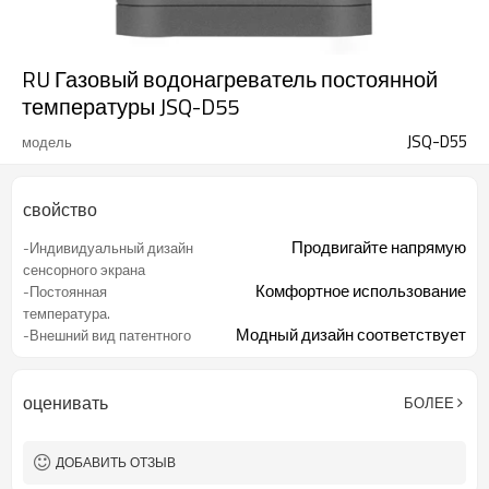
RU Газовый водонагреватель постоянной
температуры JSQ-D55
JSQ-D55
модель
свойство
Продвигайте напрямую
-Индивидуальный дизайн
сенсорного экрана
Комфортное использование
-Постоянная
температура.
Модный дизайн соответствует
-Внешний вид патентного
элитному рынку
дизайна
Бескислородный медный
-Высокая эффективность
теплообменник
оценивать
БОЛЕЕ
Четкий контроль функций
-Цифровой дисплей
ДОБАВИТЬ ОТЗЫВ