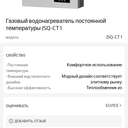
Газовый водонагреватель постоянной
температуры JSQ-CT1
JSQ-CT1
модель
свойство
Комфортное использование
-Постоянная
температура.
Модный дизайн соответствует
-Внешний вид патентного
элитному рынку
дизайна
Теплообменник из
-Высокая эффективность
бескислородной меди
Четкий контроль функций
-Цифровой дисплей
Усовершенствованная технология
-Точность контроля
оценивать
БОЛЕЕ
постоянной температуры
температуры.
ДОБАВИТЬ ОТЗЫВ