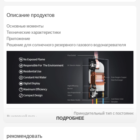
Описание продуктов
Основные моменты
Технические характеристики
Приложение
Решение для солнечного резервного газового водонагревателя
Принудительный тип с постоянной
Выхлопной путь:
ПОДРОБНЕЕ
температурой
Номинальная производительность
12-18л/мин
воды (△t=25℃):
рекомендовать