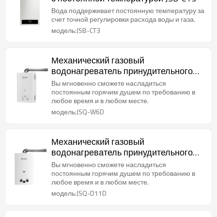
Вода поддерживает постоянную температуру за
счет точной регулировки расхода воды и газа.
модель:JSB-CT3
Механический газовый
водонагреватель принудительного
типа JSQ-W6D
Вы мгновенно сможете насладиться
постоянным горячим душем по требованию в
любое время и в любом месте.
модель:JSQ-W6D
Механический газовый
водонагреватель принудительного
типа JSQ-D11D
Вы мгновенно сможете насладиться
постоянным горячим душем по требованию в
любое время и в любом месте.
модель:JSQ-D11D