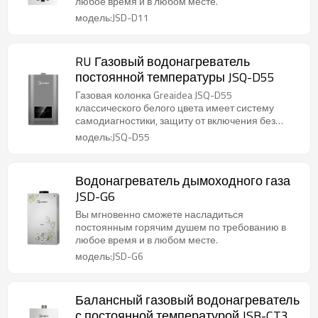
любое время и в любом месте.
модель:JSD-D11
RU Газовый водонагреватель
постоянной температуры JSQ-D55
Газовая колонка Greaidea JSQ-D55
классического белого цвета имеет систему
самодиагностики, защиту от включения без
воды и перегрева, что обеспечивает
модель:JSQ-D55
максимально высокий уровень безопасности
использования прибора. Кроме того,
специальный предохранительный клапан
Водонагреватель дымоходного газа
исключает вероятность избыточного давления.
JSD-G6
Модель предназначена для настенного
монтажа в вертикальном положении.
Вы мгновенно сможете насладиться
Регулировка температуры осуществляется с
постоянным горячим душем по требованию в
точностью до 1 градуса.
любое время и в любом месте.
модель:JSD-G6
Балансный газовый водонагреватель
с постоянной температурой JSB-CT3