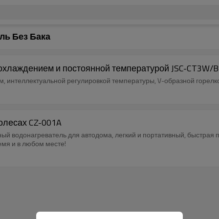
ль Без Бака
охлаждением и постоянной температурой JSC-CT3W/B
, интеллектуальной регулировкой температуры, V-образной горелк
олесах CZ-001A
 водонагреватель для автодома, легкий и портативный, быстрая по
мя и в любом месте!