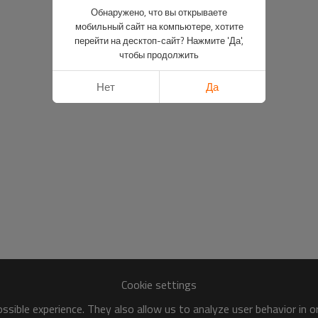
Обнаружено, что вы открываете
мобильный сайт на компьютере, хотите
перейти на десктоп-сайт? Нажмите 'Да',
чтобы продолжить
Нет
Да
Cookie settings
sible experience. They also allow us to analyze user behavior in 